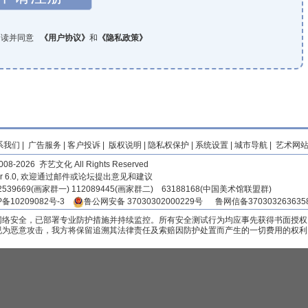
阅读并同意
《
用户协议
》
和
《
隐私政策
》
系我们
|
广告服务
|
客户投诉
|
版权说明
|
隐私权保护
|
系统设置
|
城市导航
|
艺术网
2008-2026 齐艺文化 All Rights Reserved
er 6.0, 欢迎通过邮件或论坛提出意见和建议
539669(画家群一) 112089445(画家群二) 63188168(中国美术馆联盟群)
P备10209082号-3
鲁公网安备 37030302000229号
鲁网信备3703032636358
网络安全，已部署专业防护措施并持续监控。所有安全测试行为均应事先获得书面授权
视为恶意攻击，我方将保留追溯其法律责任及索赔因防护处置而产生的一切费用的权利